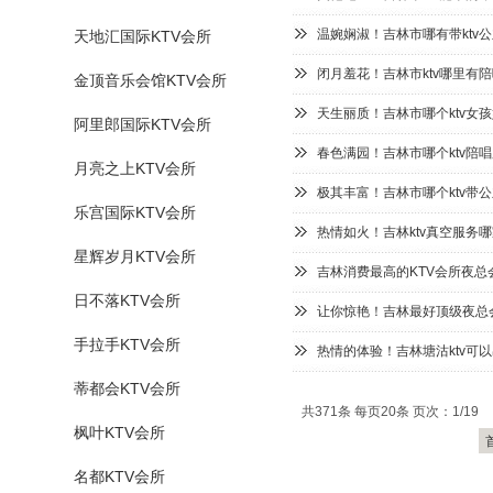
温婉娴淑！吉林市哪有带ktv
天地汇国际KTV会所
闭月羞花！吉林市ktv哪里有陪
金顶音乐会馆KTV会所
天生丽质！吉林市哪个ktv女
阿里郎国际KTV会所
春色满园！吉林市哪个ktv陪唱
月亮之上KTV会所
极其丰富！吉林市哪个ktv带公
乐宫国际KTV会所
热情如火！吉林ktv真空服务
星辉岁月KTV会所
吉林消费最高的KTV会所夜总
日不落KTV会所
让你惊艳！吉林最好顶级夜总会
手拉手KTV会所
热情的体验！吉林塘沽ktv可
蒂都会KTV会所
共371条 每页20条 页次：1/19
枫叶KTV会所
名都KTV会所