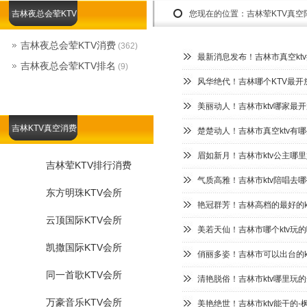
吉林夜总会荤KTV
您现在的位置：
吉林荤KTV真
吉林夜总会荤KTV消费
(362)
最新消息发布！吉林市真空kt
吉林夜总会荤KTV排名
(9)
风华绝代！吉林哪个KTV最开
美丽动人！吉林市ktv哪家最开
吉林KTV真空消费
楚楚动人！吉林市真空ktv有哪
眉如新月！吉林市ktv公主哪里
吉林荤KTV排行消费
气质高雅！吉林市ktv陪唱去
东方明珠KTV会所
艳冠群芳！吉林高档的最好的k
云顶国际KTV会所
美若天仙！吉林市哪个ktv玩的
凯撒国际KTV会所
俏丽多姿！吉林市可以出台的kt
同一首歌KTV会所
清艳脱俗！吉林市ktv哪里玩的
万豪音乐KTV会所
美艳绝世！吉林市ktv能干的-